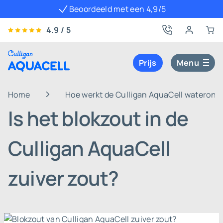
Beoordeeld met een 4,9/5
4.9 / 5
Prijs
Menu
Home
Hoe werkt de Culligan AquaCell wateront
Is het blokzout in de
Culligan AquaCell
zuiver zout?