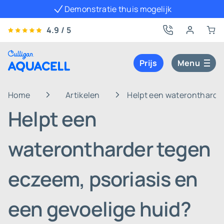
Demonstratie thuis mogelijk
4.9 / 5
Prijs
Menu
Home
Artikelen
Helpt een waterontharder
Helpt een
waterontharder tegen
eczeem, psoriasis en
een gevoelige huid?